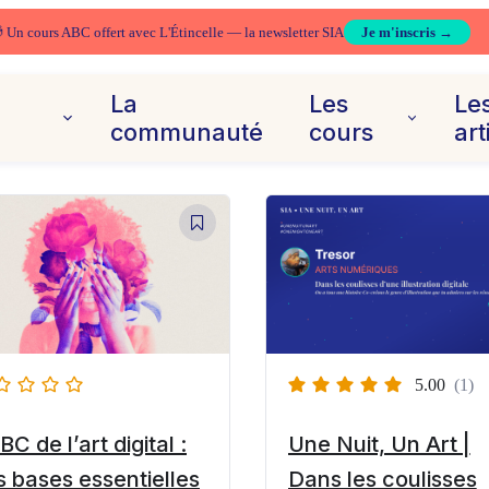
 Un cours ABC offert avec L'Étincelle — la newsletter SIA
Je m'inscris →
La
Les
Le
e
communauté
cours
art
5.00
(1)
BC de l’art digital :
Une Nuit, Un Art |
s bases essentielles
Dans les coulisses