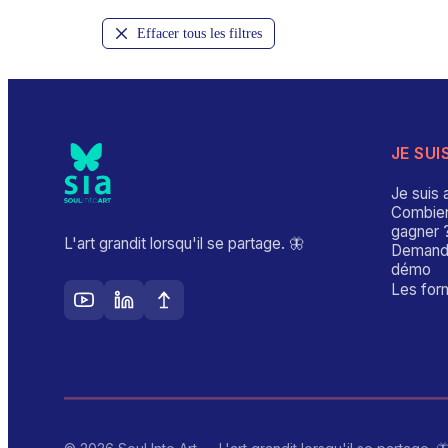
Effacer tous les filtres
JE SUI
Je suis a
Combien
gagner 
L'art grandit lorsqu'il se partage. 🦋
Demand
démo
Les for