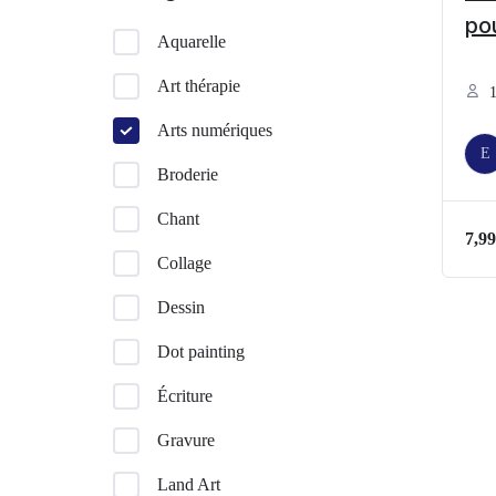
po
Aquarelle
écr
Art thérapie
Arts numériques
E
Broderie
Chant
7,9
Collage
Dessin
Dot painting
Écriture
Gravure
Land Art