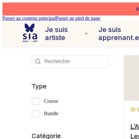

Passer au contenu principal
Passer au pied de page
Je suis
Je suis
artiste
apprenant.
Type
Course
Bundle
L’A
Catégorie
Le