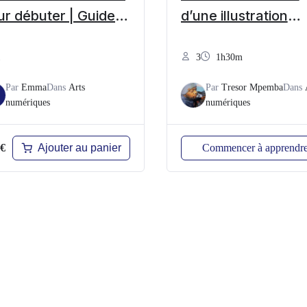
ur débuter | Guide
d’une illustration
it
digitale
1
3
1h30m
Par
Emma
Dans
Arts
Par
Tresor Mpemba
Dans
numériques
numériques
Ajouter au panier
Commencer à apprendr
9€