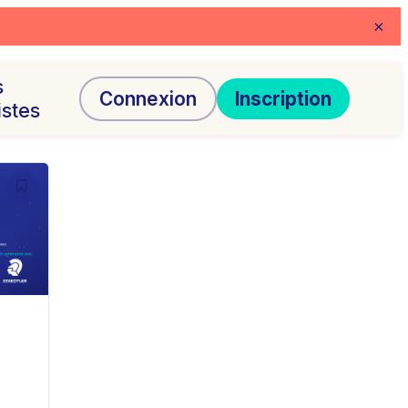
×
s
Connexion
Inscription
istes