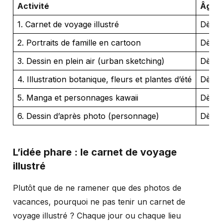
Activité
Âge
1. Carnet de voyage illustré
Dès 7
2. Portraits de famille en cartoon
Dès 6
3. Dessin en plein air (urban sketching)
Dès 1
4. Illustration botanique, fleurs et plantes d’été
Dès 8
5. Manga et personnages kawaii
Dès 8
6. Dessin d’après photo (personnage)
Dès 1
L’idée phare : le carnet de voyage
illustré
Plutôt que de ne ramener que des photos de
vacances, pourquoi ne pas tenir un carnet de
voyage illustré ? Chaque jour ou chaque lieu