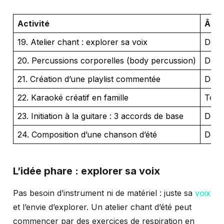
Activité
Âge
19. Atelier chant : explorer sa voix
Dès 
20. Percussions corporelles (body percussion)
Dès 
21. Création d’une playlist commentée
Dès 
22. Karaoké créatif en famille
Tous
23. Initiation à la guitare : 3 accords de base
Dès 
24. Composition d’une chanson d’été
Dès 
L’idée phare : explorer sa voix
Pas besoin d’instrument ni de matériel : juste sa
voix
et l’envie d’explorer. Un atelier chant d’été peut
commencer par des exercices de respiration en