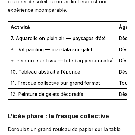
coucher de soleil ou un jardin fleuri est une
expérience incomparable.
Activité
Âge
7. Aquarelle en plein air — paysages d’été
Dès 8 
8. Dot painting — mandala sur galet
Dès 6 
9. Peinture sur tissu — tote bag personnalisé
Dès 7 
10. Tableau abstrait à l’éponge
Dès 4 
11. Fresque collective sur grand format
Tous â
12. Peinture de galets décoratifs
Dès 5 
L’idée phare : la fresque collective
Déroulez un grand rouleau de papier sur la table