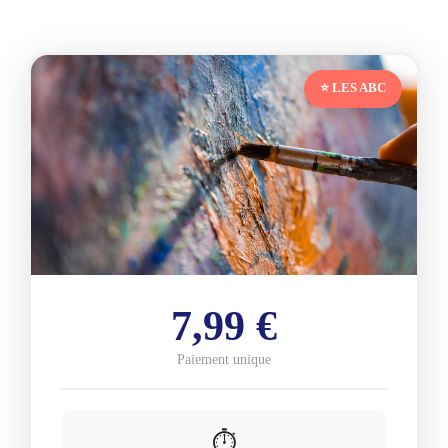
⭐ LES ABC
7,99 €
Paiement unique
⏱️