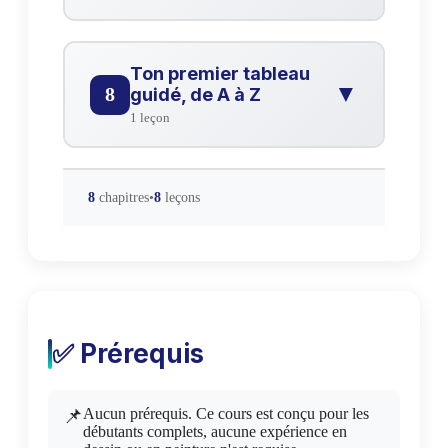
Les erreurs courantes et comment
?
les éviter
Ton premier tableau
Vidéo
▼
8
guidé, de A à Z
1 leçon
Ton premier tableau guidé, de A à
?
Z
8
chapitres
•
8
leçons
Vidéo
✅ Prérequis
Aucun prérequis. Ce cours est conçu pour les
débutants complets, aucune expérience en