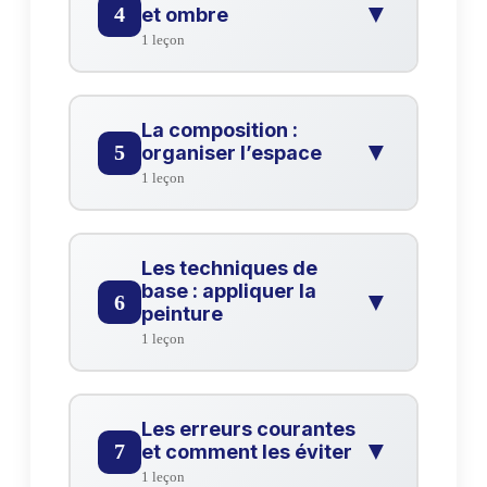
Vidéo
▼
4
et ombre
1 leçon
Les valeurs : lumière et ombre
?
Vidéo
La composition :
▼
5
organiser l’espace
1 leçon
La composition : organiser l'espace
?
Vidéo
Les techniques de
base : appliquer la
▼
6
peinture
1 leçon
Les techniques de base : appliquer
?
la peinture
Les erreurs courantes
Vidéo
▼
7
et comment les éviter
1 leçon