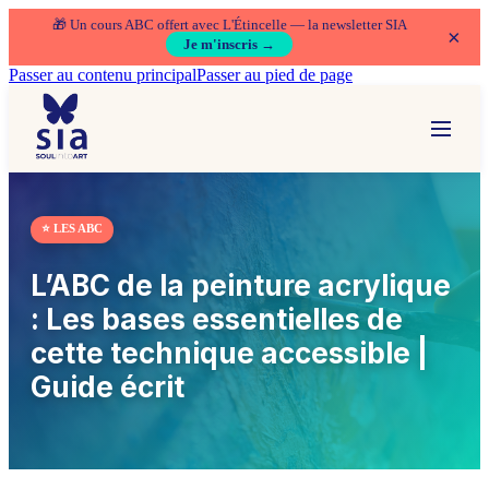
🎁 Un cours ABC offert avec L'Étincelle — la newsletter SIA
×
Je m'inscris →
Passer au contenu principal
Passer au pied de page
⭐ LES ABC
L’ABC de la peinture acrylique
: Les bases essentielles de
cette technique accessible |
Guide écrit