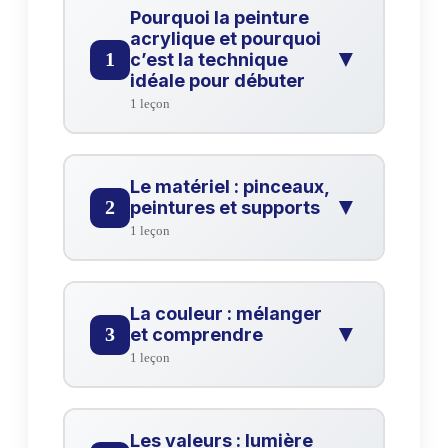
Pourquoi la peinture
acrylique et pourquoi
▼
1
c’est la technique
idéale pour débuter
1 leçon
Pourquoi la peinture acrylique et
pourquoi c'est la technique idéale
?
Le matériel : pinceaux,
pour débuter
▼
2
peintures et supports
Vidéo
1 leçon
Le matériel : pinceaux, peintures et
?
supports
La couleur : mélanger
Vidéo
▼
3
et comprendre
1 leçon
La couleur : mélanger et
?
comprendre
Les valeurs : lumière